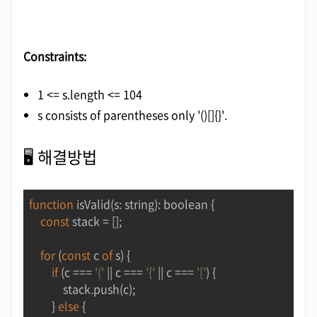
Constraints:
1 <= s.length <= 104
s
consists of parentheses only
'()[]{}'.
🖥
해결방법
function
isValid
(
s: string
): 
boolean
{

const
 stack = [];

for
 (
const
 c 
of
 s) {

if
 (c === 
'('
 || c === 
'{'
 || c === 
'['
) {

            stack.push(c);

        } 
else
 {
