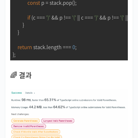
const
 p = stack.pop();

if
 (c === 
')'
 && p !== 
'('
 || c === 
'}'
 && p !== 
'{'
 || c =
        }

    }

return
 stack.length === 
0
;

};
🌈
결과