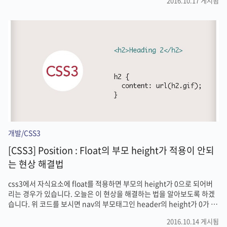
2016.10.17 게시됨
쓰는 게 가장 일반적인 방법이긴 합니다. 근데 언뜻 봐도 같은 태그의 반복
임을 알 수 있는데요. 아래와 같이 자동완성을 해보면 어떨까요?
table>tr*5>td*5 table 태그로 열고 그 아래 tr 태그 5개 열고 그 아래 td
태그 5개 열라는 뜻입니다. Emmet은 대부분 코딩을 하는 사람이라면 다
른 툴과 달리 기본은 금세 배울 수 있습니다. 기본적으로 Emmet의 약어
는 단어의 첫 글자를 따서 ..
개발/CSS3
[CSS3] Position : Float의 부모 height가 적용이 안되
는 현상 해결법
css3에서 자식요소에 float를 적용하면 부모의 height가 0으로 되어버
리는 경우가 있습니다. 오늘은 이 현상을 해결하는 법을 알아보도록 하겠
습니다. 위 코드를 보시면 nav의 부모태그인 header의 height가 0가 되
는 현상을 확인할 수 있습니다. 이유는 float 속성은 쉽게 말해 오른쪽이나
2016.10.14 게시됨
왼쪽으로 붕~띄운다는 뜻입니다. 한마디로 부모를 float로 설정하지 않는