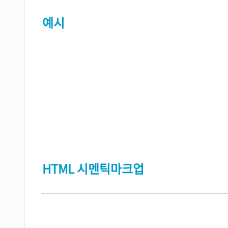
예시
HTML 시멘틱마크업