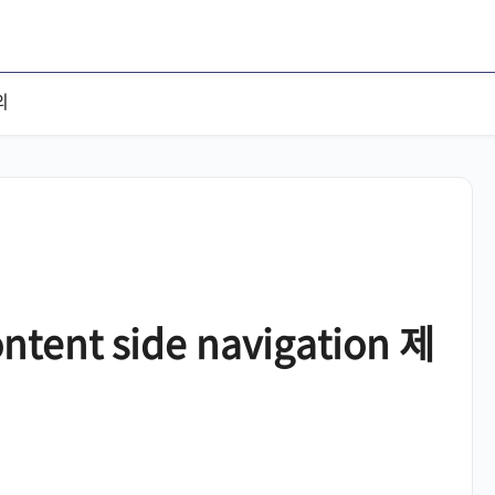
의
ontent side navigation 제