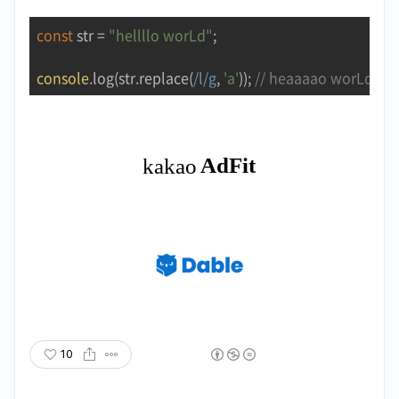
const
 str = 
"hellllo worLd"
;

console
.log(str.replace(
/l/g
, 
'a'
)); 
// heaaaao worLd
10