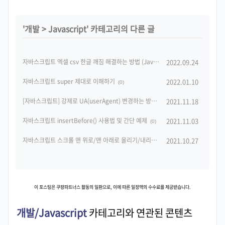
'
개발
>
Javascript
' 카테고리의 다른 글
자바스크립트 엑셀 csv 한글 깨짐 해결하는 방법 (Javascript export CSV encoding issue)
2022.09.24
자바스크립트 super 제대로 이해하기
2022.01.10
(0)
[자바스크립트] 강제로 UA(userAgent) 변경하는 방법 및 간단예시
2021.11.18
(0)
자바스크립트 insertBefore() 사용법 및 간단 예제
2021.11.03
(0)
자바스크립트 스크롤 맨 위로/맨 아래로 올리기/내리기
2021.10.27
(0)
이 포스팅은 쿠팡파트너스 활동의 일환으로, 이에 따른 일정액의 수수료를 제공받습니다.
개발/Javascript
카테고리와 연관된 콘텐츠