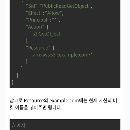
"Sid"
: 
"PublicReadGetObject"
,

"Effect"
: 
"Allow"
,

"Principal"
: 
"*"
,

"Action"
: [

"s3:GetObject"
            ],

"Resource"
: [

"arn:aws:s3:::example.com/*"
            ]

        }

    ]

}
참고로 Resource의 example.com에는 현재 자신의 버
킷 이름을 넣어주면 됩니다.
// 예시