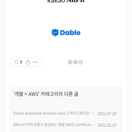
5
'
개발
>
AWS
' 카테고리의 다른 글
Elastic Beanstalk Amazon Linux 2 마이그레이션 방법 (Migrating your Elastic Beanstalk Linux application)
2021.07.20
AWS HTTPS 인증서 발급받는 방법 (AWS Certificate Manager(ACM) SSL)
2021.02.13
(1)