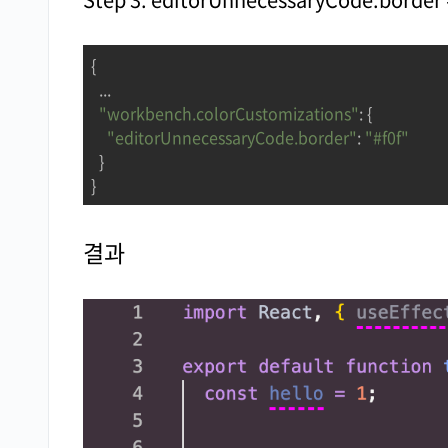
{

  ...

"workbench.colorCustomizations"
: {

"editorUnnecessaryCode.border"
: 
"#f0f"
  }

}
결과