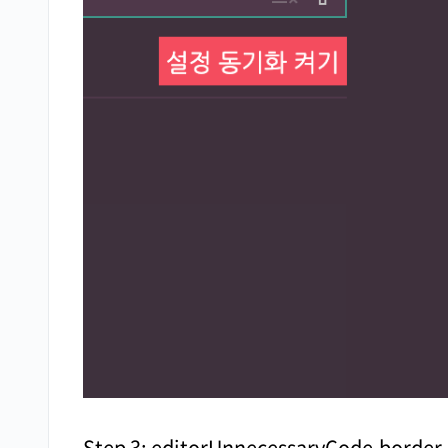
Step 3: editorUnnecessaryCode.borde