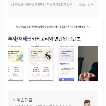
KB 리브모바일(리브엠 모바일) 리브엠 카드로 할인을 더하다. 통신비 70% 감축!
2020.11.25
(
이 포스팅은 쿠팡파트너스 활동의 일환으로, 이에 따른 일정액의 수수료를 제공받습니다.
투자/재테크
카테고리와 연관된 콘텐츠
베이스캠프