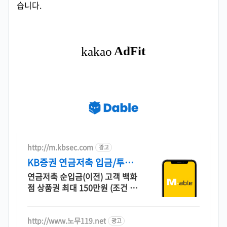
습니다.
http://m.kbsec.com
광고
KB증권 연금저축 입금/투자
구간별 쿠폰 혜택
연금저축 순입금(이전) 고객 백화
점 상품권 최대 150만원 (조건 충
족 시) 투자할수록 높아지는 당첨
확률! 상품권 추첨 이벤트 확인하
기
http://www.노무119.net
광고