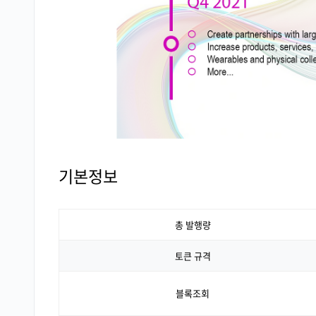
기본정보
총 발행량
토큰 규격
블록조회