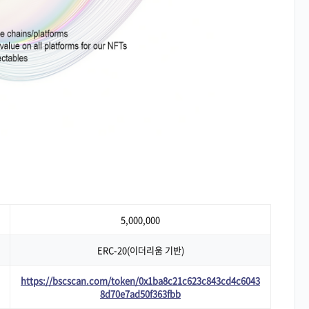
5,000,000
ERC-20(이더리움 기반)
https://bscscan.com/token/0x1ba8c21c623c843cd4c6043
8d70e7ad50f363fbb