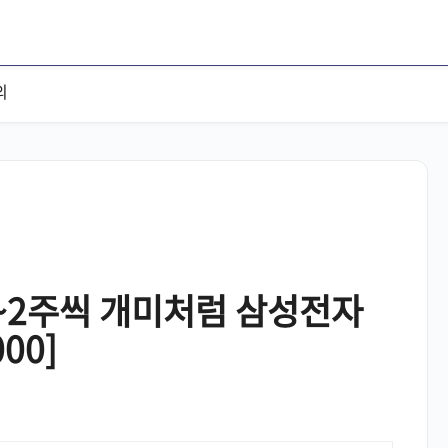
의
1~2주씩 개미처럼 삼성전자
00]