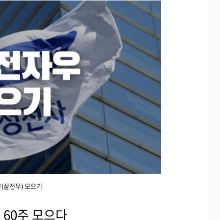
(삼전우) 모으기
 60주 모으다